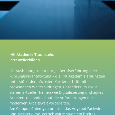
IHK Akademie Traunstein.
Jetzt weiterbilden.
Ob Ausbildung, mehrjährige Berufserfahrung oder
Führungsverantwortung – die IHK Akademie Traunstein
unterstützt den nächsten Karriereschritt mit
praxisnahen Weiterbildungen. Besonders im Fokus
stehen aktuelle Themen wie Digitalisierung und agiles
Arbeiten, die optimal auf die Anforderungen der
modernen Arbeitswelt vorbereiten.
Am Campus Chiemgau umfasst das Angebot Fachwirt-
und Meisterkurse, Betriebswirte sowie ein breites