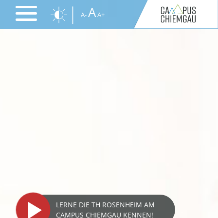
Direkt
A
A-
A+
zum
Inhalt
LERNE DIE TH ROSENHEIM AM
CAMPUS CHIEMGAU KENNEN!