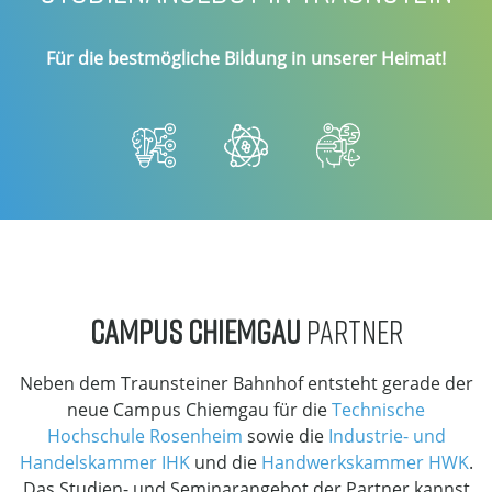
Für die bestmögliche Bildung in unserer Heimat!
CAMPUS CHIEMGAU
PARTNER
Neben dem Traunsteiner Bahnhof entsteht gerade der
neue Campus Chiemgau für die
Technische
Hochschule Rosenheim
sowie die
Industrie- und
Handelskammer IHK
und die
Handwerkskammer HWK
.
Das Studien- und Seminarangebot der Partner kannst