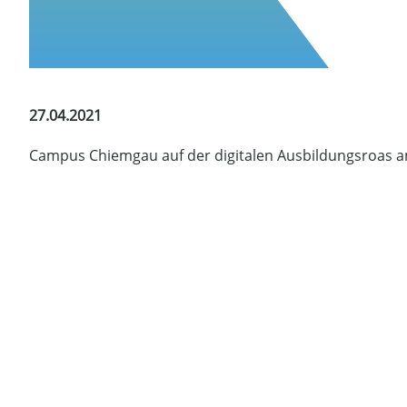
27.04.2021
Campus Chiemgau auf der digitalen Ausbildungsroas a
Für alle Interessierten findet auf der
Ausbildungsroas
a
Chiemgau statt. Den Einwahllink finden Sie am digita
uns über rege Teilnahme und viele Fragen.
Zum Campus Chiemgau:
Vielfältige Seminar- und Weiterbildungsangebote rund