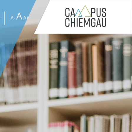
A
A-
A+