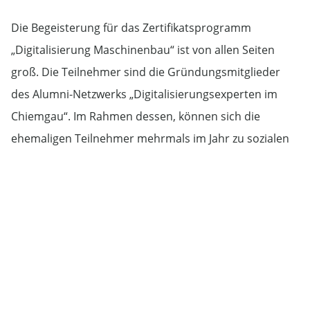
Die Begeisterung für das Zertifikatsprogramm
„Digitalisierung Maschinenbau“ ist von allen Seiten
groß. Die Teilnehmer sind die Gründungsmitglieder
des Alumni-Netzwerks „Digitalisierungsexperten im
Chiemgau“. Im Rahmen dessen, können sich die
ehemaligen Teilnehmer mehrmals im Jahr zu sozialen
Veranstaltungen und zu Themen der Digitalisierung
treffen und austauschen.
Es bleibt nur noch zu sagen, dass die Professoren und
Dozenten sich bereits ungemein auf den Start des
nächsten Zertifikatsprogrammes im Oktober dieses