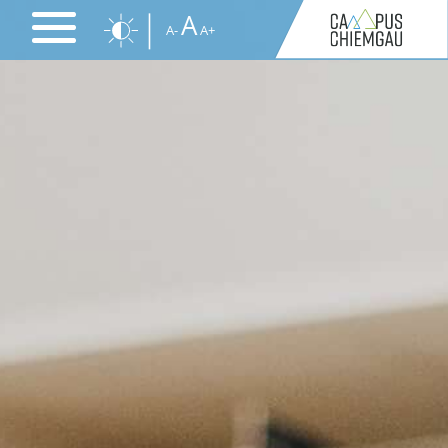
Direkt
A
A-
A+
zum
Inhalt