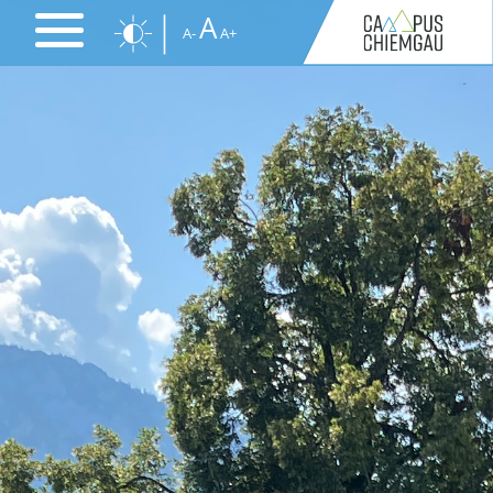
Direkt
A
A-
A+
zum
Inhalt