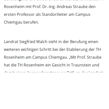
Rosenheim mit Prof. Dr.-Ing. Andreas Straube den
ersten Professor als Standortleiter am Campus
Chiemgau berufen.
Landrat Siegfried Walch sieht in der Berufung einen
weiteren wichtigen Schritt bei der Etablierung der TH
Rosenheim am Campus Chiemgau. „Mit Prof. Straube
hat die TH Rosenheim ein Gesicht in Traunstein und
damit einen Ansprechpartner vor Ort“, so der Landrat.
Prof. Straube hat seine erste Heimat am Stadtplatz im
neuen Forum Chiemgau, dem ehemaligen
Sparkassengebäude, gefunden. „Ich freu mich sehr
den
Campus Chiemgau
in Traunstein mit aufbauen zu