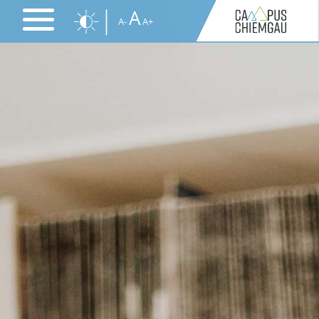
Direkt
A
A-
A+
zum
Inhalt