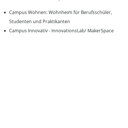
Campus Wohnen: Wohnheim für Berufsschüler,
Studenten und Praktikanten
Campus Innovativ - InnovationsLab/ MakerSpace
Modern ausgestattete Veranstaltungsräume
Campus Mensa/Café
Auditorium bzw. Aula
Gemeinsame Außenanlagen
Parkhaus
TECHNISCHE HOCHSCHULE ROSENHEIM
Der
Außenstandort am Campus Chiemgau
ist ganz auf
die
Digitalisierung und deren Auswirkungen auf die
Arbeitswelt ausgerichtet
. Am Campus Chiemgau
werden die aktuellen Entwicklungen aufgegriffen und