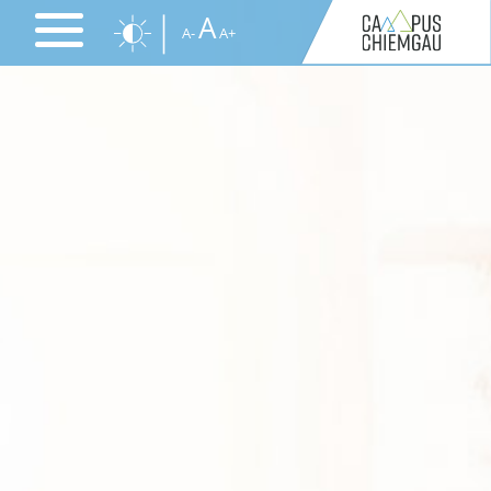
Direkt
A
A-
A+
zum
Inhalt