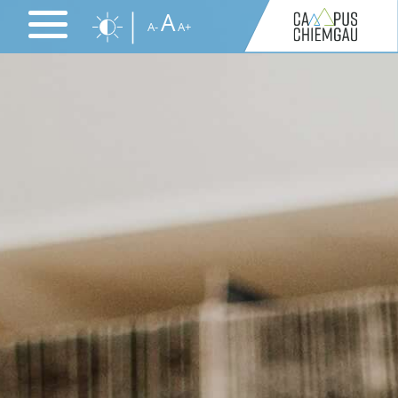
Direkt
A
A-
A+
zum
Inhalt